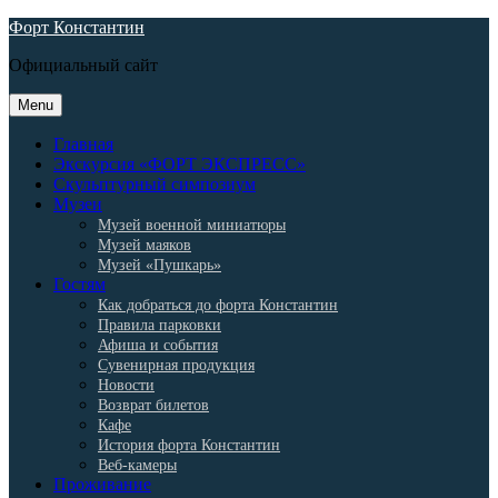
Skip
Форт Константин
to
Официальный сайт
content
Menu
Главная
Экскурсия «ФОРТ ЭКСПРЕСС»
Скульптурный симпозиум
Музеи
Музей военной миниатюры
Музей маяков
Музей «Пушкарь»
Гостям
Как добраться до форта Константин
Правила парковки
Афиша и события
Сувенирная продукция
Новости
Возврат билетов
Кафе
История форта Константин
Веб-камеры
Проживание