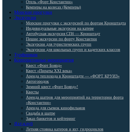
Отель «Форт Константин»
Кемперы на колесах (Кемперы)
Морские прогулки
Экскурсии
Морские прогулки с экскурсией по фортам Кронштадта
Индивидуальные экскурсии на катере
Автобусная экскурсия СПб — Кронштадт
Пешие экскурсии по форту Константин
Экскурсии для туристических групп
Экскурсии для школьных групп и кадетских классов
Турфирмам
Корпоративные мероприятия
Квест «Форт Боярд»
Квест «Пираты XXI века»
Аренда теплохода в Кронштадте — «ФОРТ КРУИЗ»
Автогородок
Зимний квест «Форт Боярд»!
Квесты
Аренда шатров для мероприятий на территории форта
«Константин»
Аренда для съемок кинофильмов
Свадьба в шатре
Заказ банкетов и кейтеринг
Яхт-клуб
Летняя стоянка катеров и яхт, гидроциклов