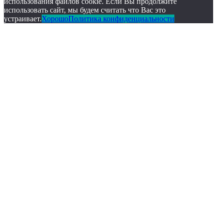
Up
использования файлов cookie. Если Вы продолжите
использовать сайт, мы будем считать что Вас это
устраивает.
Хорошо
Политика конфиденциальности