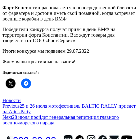
Форт Константин располагается в непосредственной близости
от фарватера и достоин иметь свой позывной, когда встречает
военные корабли в день ВМФ
Победители конкурса получат призы в день ВМФ на
территории форта Константин. Вас ждут товары для
творчества от ООО «РостСервис»
Итоги конкурса мы подведем 29.07.2022
Ждем ваши креативные названия!
Поделиться ссылкой:
Categories
Новости
Навигация
Previous
25 и 26 июля мотофестиваль BALTIC RALLY приедет
на After-Party
по
Next
28 июля пройдет генеральная репетиция главного
записям
военно-морского парада.