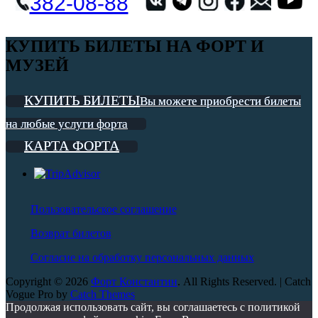
382-08-88
КУПИТЬ БИЛЕТЫ НА ФОРТ И
МУЗЕЙ
КУПИТЬ БИЛЕТЫ
Вы можете приобрести билеты
на любые услуги форта
КАРТА ФОРТА
Пользовательское соглашение
Возврат билетов
Согласие на обработку персональных данных
Copyright © 2026
Форт Константин
. All Rights Reserved. | Catch
Vogue Pro by
Catch Themes
Scroll
Продолжая использовать сайт, вы соглашаетесь с политикой