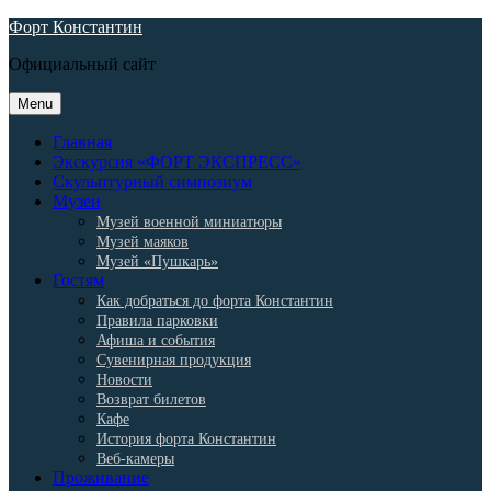
Skip
Форт Константин
to
Официальный сайт
content
Menu
Главная
Экскурсия «ФОРТ ЭКСПРЕСС»
Скульптурный симпозиум
Музеи
Музей военной миниатюры
Музей маяков
Музей «Пушкарь»
Гостям
Как добраться до форта Константин
Правила парковки
Афиша и события
Сувенирная продукция
Новости
Возврат билетов
Кафе
История форта Константин
Веб-камеры
Проживание