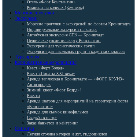
Отель «Форт Константин»
Кемперы на колесах (Кемперы)
Морские прогулки
Экскурсии
Морские прогулки с экскурсией по фортам Кронштадта
Индивидуальные экскурсии на катере
Автобусная экскурсия СПб — Кронштадт
Пешие экскурсии по форту Константин
Экскурсии для туристических групп
Экскурсии для школьных групп и кадетских классов
Турфирмам
Корпоративные мероприятия
Квест «Форт Боярд»
Квест «Пираты XXI века»
Аренда теплохода в Кронштадте — «ФОРТ КРУИЗ»
Автогородок
Зимний квест «Форт Боярд»!
Квесты
Аренда шатров для мероприятий на территории форта
«Константин»
Аренда для съемок кинофильмов
Свадьба в шатре
Заказ банкетов и кейтеринг
Яхт-клуб
Летняя стоянка катеров и яхт, гидроциклов