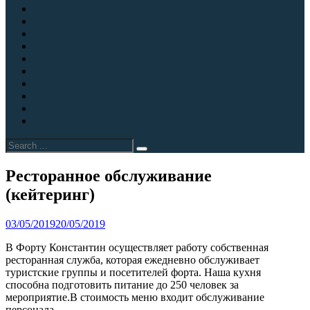
обслуживание
Свадьба
(кейтеринг)
в
Согласие
шатре
на
Спасибо
на
обработку
за
Счёт
берегу
персональных
покупку
успешно
Форт
Финского
данных
билета
оплачен
Константин
Экскурсии
залива
бесплатно
в
Экскурсии
предоставит
Кронштадте
в
Экскурсии
помещения
для
Кронштадте
для
Экскурсия
для
школьных
на
туристических
в
Экспозиция
реализации
групп
форту
групп
Кронштадт
«Привидения
Search
музейно-
и
«Константин»
с
форта
for:
экспозиционных
кадетских
посещением
«Константин»
проектов
классов
форта
Site
Ресторанное обслуживание
Константин
Overlay
(кейтеринг)
и
музея
маяков
By
danilov
03/05/2019
20/05/2019
В Форту Константин осуществляет работу собственная
ресторанная служба, которая ежедневно обслуживает
туристские группы и посетителей форта. Наша кухня
способна подготовить питание до 250 человек за
мероприятие.В стоимость меню входит обслуживание
персонала.