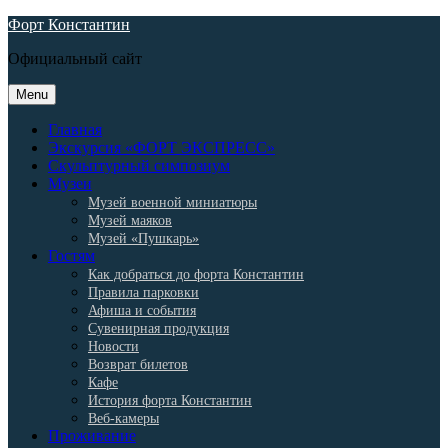
Skip
Форт Константин
to
Официальный сайт
content
Menu
Главная
Экскурсия «ФОРТ ЭКСПРЕСС»
Скульптурный симпозиум
Музеи
Музей военной миниатюры
Музей маяков
Музей «Пушкарь»
Гостям
Как добраться до форта Константин
Правила парковки
Афиша и события
Сувенирная продукция
Новости
Возврат билетов
Кафе
История форта Константин
Веб-камеры
Проживание