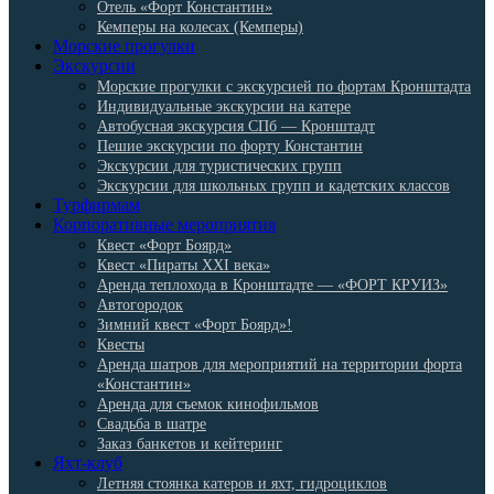
Отель «Форт Константин»
Кемперы на колесах (Кемперы)
Морские прогулки
Экскурсии
Морские прогулки с экскурсией по фортам Кронштадта
Индивидуальные экскурсии на катере
Автобусная экскурсия СПб — Кронштадт
Пешие экскурсии по форту Константин
Экскурсии для туристических групп
Экскурсии для школьных групп и кадетских классов
Турфирмам
Корпоративные мероприятия
Квест «Форт Боярд»
Квест «Пираты XXI века»
Аренда теплохода в Кронштадте — «ФОРТ КРУИЗ»
Автогородок
Зимний квест «Форт Боярд»!
Квесты
Аренда шатров для мероприятий на территории форта
«Константин»
Аренда для съемок кинофильмов
Свадьба в шатре
Заказ банкетов и кейтеринг
Яхт-клуб
Летняя стоянка катеров и яхт, гидроциклов