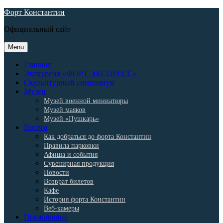
Skip
Форт Константин
to
Официальный сайт
content
Menu
Главная
Экскурсия «ФОРТ ЭКСПРЕСС»
Скульптурный симпозиум
Музеи
Музей военной миниатюры
Музей маяков
Музей «Пушкарь»
Гостям
Как добраться до форта Константин
Правила парковки
Афиша и события
Сувенирная продукция
Новости
Возврат билетов
Кафе
История форта Константин
Веб-камеры
Проживание