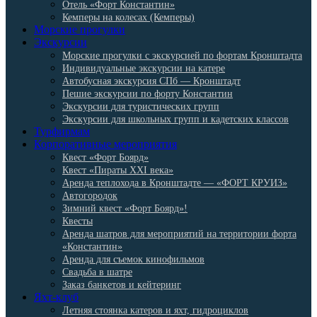
Отель «Форт Константин»
Кемперы на колесах (Кемперы)
Морские прогулки
Экскурсии
Морские прогулки с экскурсией по фортам Кронштадта
Индивидуальные экскурсии на катере
Автобусная экскурсия СПб — Кронштадт
Пешие экскурсии по форту Константин
Экскурсии для туристических групп
Экскурсии для школьных групп и кадетских классов
Турфирмам
Корпоративные мероприятия
Квест «Форт Боярд»
Квест «Пираты XXI века»
Аренда теплохода в Кронштадте — «ФОРТ КРУИЗ»
Автогородок
Зимний квест «Форт Боярд»!
Квесты
Аренда шатров для мероприятий на территории форта
«Константин»
Аренда для съемок кинофильмов
Свадьба в шатре
Заказ банкетов и кейтеринг
Яхт-клуб
Летняя стоянка катеров и яхт, гидроциклов