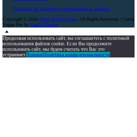
Согласие на обработку персональных данных
Copyright © 2026
Форт Константин
. All Rights Reserved. | Catch
Vogue Pro by
Catch Themes
Scroll
Scroll
Up
Up
Продолжая использовать сайт, вы соглашаетесь с политикой
использования файлов cookie. Если Вы продолжите
использовать сайт, мы будем считать что Вас это
устраивает.
Хорошо
Политика конфиденциальности