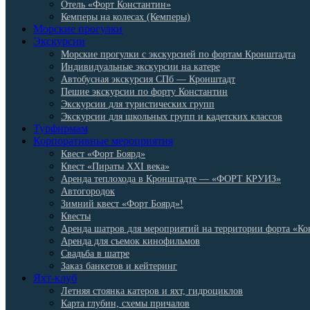
Отель «Форт Константин»
Кемперы на колесах (Кемперы)
Морские прогулки
Экскурсии
Морские прогулки с экскурсией по фортам Кронштадта
Индивидуальные экскурсии на катере
Автобусная экскурсия СПб — Кронштадт
Пешие экскурсии по форту Константин
Экскурсии для туристических групп
Экскурсии для школьных групп и кадетских классов
Турфирмам
Корпоративные мероприятия
Квест «Форт Боярд»
Квест «Пираты XXI века»
Аренда теплохода в Кронштадте — «ФОРТ КРУИЗ»
Автогородок
Зимний квест «Форт Боярд»!
Квесты
Аренда шатров для мероприятий на территории форта «Ко
Аренда для съемок кинофильмов
Свадьба в шатре
Заказ банкетов и кейтеринг
Яхт-клуб
Летняя стоянка катеров и яхт, гидроциклов
Карта глубин, схемы причалов