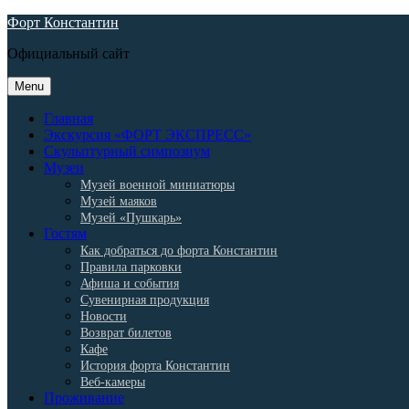
Skip
Форт Константин
to
Официальный сайт
content
Menu
Главная
Экскурсия «ФОРТ ЭКСПРЕСС»
Скульптурный симпозиум
Музеи
Музей военной миниатюры
Музей маяков
Музей «Пушкарь»
Гостям
Как добраться до форта Константин
Правила парковки
Афиша и события
Сувенирная продукция
Новости
Возврат билетов
Кафе
История форта Константин
Веб-камеры
Проживание