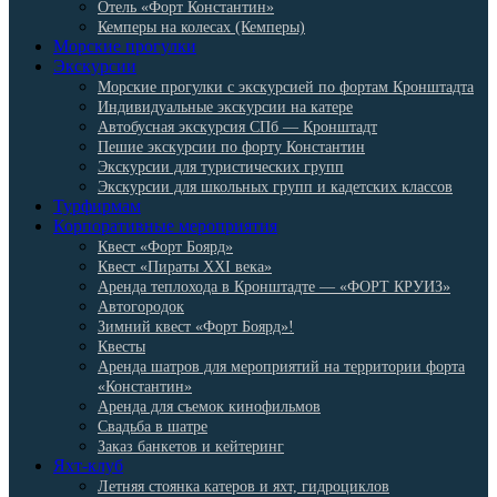
Отель «Форт Константин»
Кемперы на колесах (Кемперы)
Морские прогулки
Экскурсии
Морские прогулки с экскурсией по фортам Кронштадта
Индивидуальные экскурсии на катере
Автобусная экскурсия СПб — Кронштадт
Пешие экскурсии по форту Константин
Экскурсии для туристических групп
Экскурсии для школьных групп и кадетских классов
Турфирмам
Корпоративные мероприятия
Квест «Форт Боярд»
Квест «Пираты XXI века»
Аренда теплохода в Кронштадте — «ФОРТ КРУИЗ»
Автогородок
Зимний квест «Форт Боярд»!
Квесты
Аренда шатров для мероприятий на территории форта
«Константин»
Аренда для съемок кинофильмов
Свадьба в шатре
Заказ банкетов и кейтеринг
Яхт-клуб
Летняя стоянка катеров и яхт, гидроциклов