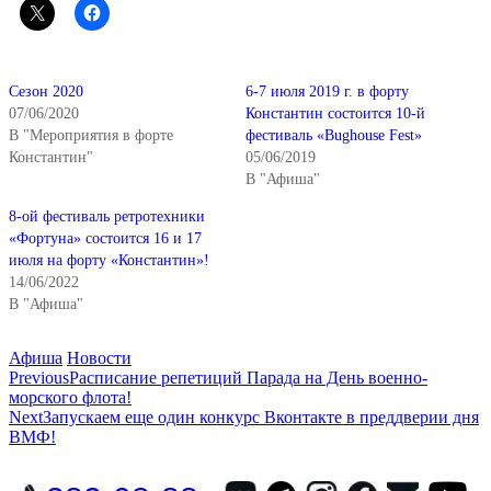
Сезон 2020
6-7 июля 2019 г. в форту
07/06/2020
Константин состоится 10-й
В "Мероприятия в форте
фестиваль «Bughouse Fest»
Константин"
05/06/2019
В "Афиша"
8-ой фестиваль ретротехники
«Фортуна» состоится 16 и 17
июля на форту «Константин»!
14/06/2022
В "Афиша"
Categories
Афиша
Новости
Навигация
Previous
Расписание репетиций Парада на День военно-
морского флота!
по
Next
Запускаем еще один конкурс Вконтакте в преддверии дня
записям
ВМФ!