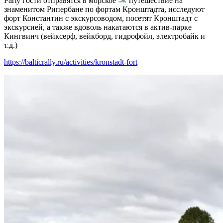
Party гости отправятся в морское
путешествие на
знаменитом Рипербане по фортам Кронштадта, исследуют
форт Константин с экскурсоводом, посетят Кронштадт с
экскурсией, а также вдоволь накатаются в актив-парке
Кингвинч (вейксерф, вейкборд, гидрофойл, электробайк и
т.д.)
https://balticrally.ru/activities/kronstadt-fort