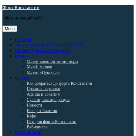
Skip
Форт Константин
to
Официальный сайт
content
Menu
Главная
Экскурсия «ФОРТ ЭКСПРЕСС»
Скульптурный симпозиум
Музеи
Музей военной миниатюры
Музей маяков
Музей «Пушкарь»
Гостям
Как добраться до форта Константин
Правила парковки
Афиша и события
Сувенирная продукция
Новости
Возврат билетов
Кафе
История форта Константин
Веб-камеры
Проживание