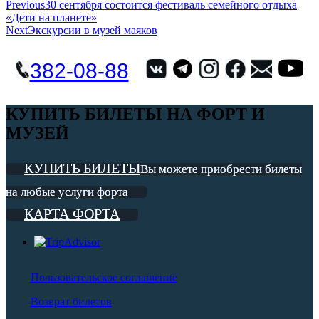
Навигация
Previous
30 сентября состоится фестиваль семейного отдыха
«Дети на планете»
по
Next
Экскурсии в музей маяков
записям
382-08-88
КУПИТЬ БИЛЕТЫ НА ФОРТ И
МУЗЕЙ
КУПИТЬ БИЛЕТЫ
Вы можете приобрести билеты
на любые услуги форта
КАРТА ФОРТА
Пользовательское соглашение
Возврат билетов