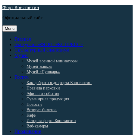
Skip
Форт Константин
to
Официальный сайт
content
Menu
Главная
Экскурсия «ФОРТ ЭКСПРЕСС»
Скульптурный симпозиум
Музеи
Музей военной миниатюры
Музей маяков
Музей «Пушкарь»
Гостям
Как добраться до форта Константин
Правила парковки
Афиша и события
Сувенирная продукция
Новости
Возврат билетов
Кафе
История форта Константин
Веб-камеры
Проживание