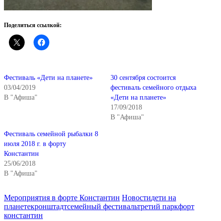
Поделиться ссылкой:
Фестиваль «Дети на планете»
30 сентября состоится
03/04/2019
фестиваль семейного отдыха
В "Афиша"
«Дети на планете»
17/09/2018
В "Афиша"
Фестиваль семейной рыбалки 8
июля 2018 г. в форту
Константин
25/06/2018
В "Афиша"
Categories
Tags
Мероприятия в форте Константин
Новости
дети на
планете
кронштадт
семейный фестиваль
третий парк
форт
константин