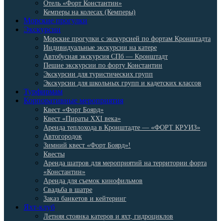
Отель «Форт Константин»
Кемперы на колесах (Кемперы)
Морские прогулки
Экскурсии
Морские прогулки с экскурсией по фортам Кронштадта
Индивидуальные экскурсии на катере
Автобусная экскурсия СПб — Кронштадт
Пешие экскурсии по форту Константин
Экскурсии для туристических групп
Экскурсии для школьных групп и кадетских классов
Турфирмам
Корпоративные мероприятия
Квест «Форт Боярд»
Квест «Пираты XXI века»
Аренда теплохода в Кронштадте — «ФОРТ КРУИЗ»
Автогородок
Зимний квест «Форт Боярд»!
Квесты
Аренда шатров для мероприятий на территории форта
«Константин»
Аренда для съемок кинофильмов
Свадьба в шатре
Заказ банкетов и кейтеринг
Яхт-клуб
Летняя стоянка катеров и яхт, гидроциклов