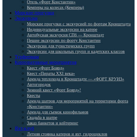
Отель «Форт Константин»
Кемперы на колесах (Кемперы)
Морские прогулки
Экскурсии
Морские прогулки с экскурсией по фортам Кронштадта
Индивидуальные экскурсии на катере
Автобусная экскурсия СПб — Кронштадт
Пешие экскурсии по форту Константин
Экскурсии для туристических групп
Экскурсии для школьных групп и кадетских классов
Турфирмам
Корпоративные мероприятия
Квест «Форт Боярд»
Квест «Пираты XXI века»
Аренда теплохода в Кронштадте — «ФОРТ КРУИЗ»
Автогородок
Зимний квест «Форт Боярд»!
Квесты
Аренда шатров для мероприятий на территории форта
«Константин»
Аренда для съемок кинофильмов
Свадьба в шатре
Заказ банкетов и кейтеринг
Яхт-клуб
Летняя стоянка катеров и яхт, гидроциклов