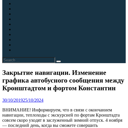
обслуживание
Свадьба
(кейтеринг)
в
Согласие
шатре
на
Спасибо
на
обработку
за
Счёт
берегу
персональных
покупку
успешно
Форт
Финского
данных
билета
оплачен
Константин
Экскурсии
залива
бесплатно
в
Экскурсии
предоставит
Кронштадте
в
Экскурсии
помещения
для
Кронштадте
для
Экскурсия
для
школьных
на
туристических
в
Экспозиция
реализации
групп
форту
групп
Кронштадт
«Привидения
Search
музейно-
и
«Константин»
с
форта
for:
экспозиционных
кадетских
посещением
«Константин»
проектов
классов
форта
Site
Закрытие навигации. Изменение
Константин
Overlay
графика автобусного сообщения между
и
музея
Кронштадтом и фортом Константин
маяков
By
danilov
30/10/2019
25/10/2024
ВНИМАНИЕ! Информируем, что в связи с окончанием
навигации, теплоходы с экскурсией по фортам Кронштадта
совсем скоро уходят в заслуженный зимний отпуск. 4 ноября
— последний день, когда вы сможете совершить