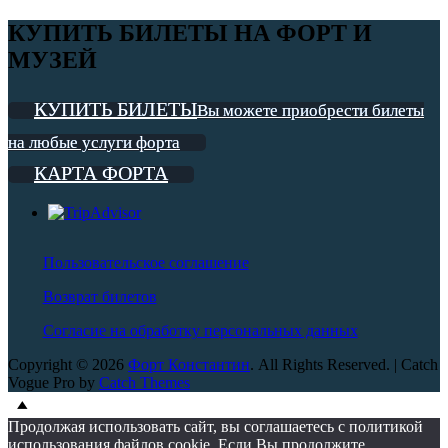
КУПИТЬ БИЛЕТЫ НА ФОРТ И
МУЗЕЙ
КУПИТЬ БИЛЕТЫ
Вы можете приобрести билеты
на любые услуги форта
КАРТА ФОРТА
Пользовательское соглашение
Возврат билетов
Согласие на обработку персональных данных
Copyright © 2026
Форт Константин
. All Rights Reserved. | Catch
Vogue Pro by
Catch Themes
Scroll
Scroll
Up
Up
Продолжая использовать сайт, вы соглашаетесь с политикой
использования файлов cookie. Если Вы продолжите