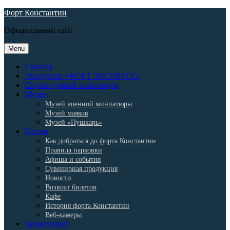
Skip
Форт Константин
to
Официальный сайт
content
Menu
Главная
Экскурсия «ФОРТ ЭКСПРЕСС»
Скульптурный симпозиум
Музеи
Музей военной миниатюры
Музей маяков
Музей «Пушкарь»
Гостям
Как добраться до форта Константин
Правила парковки
Афиша и события
Сувенирная продукция
Новости
Возврат билетов
Кафе
История форта Константин
Веб-камеры
Проживание