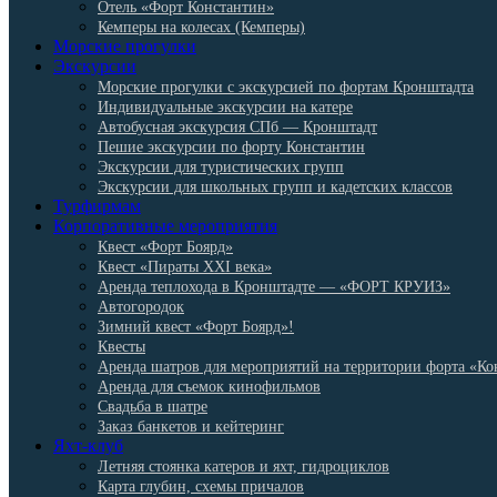
Отель «Форт Константин»
Кемперы на колесах (Кемперы)
Морские прогулки
Экскурсии
Морские прогулки с экскурсией по фортам Кронштадта
Индивидуальные экскурсии на катере
Автобусная экскурсия СПб — Кронштадт
Пешие экскурсии по форту Константин
Экскурсии для туристических групп
Экскурсии для школьных групп и кадетских классов
Турфирмам
Корпоративные мероприятия
Квест «Форт Боярд»
Квест «Пираты XXI века»
Аренда теплохода в Кронштадте — «ФОРТ КРУИЗ»
Автогородок
Зимний квест «Форт Боярд»!
Квесты
Аренда шатров для мероприятий на территории форта «Ко
Аренда для съемок кинофильмов
Свадьба в шатре
Заказ банкетов и кейтеринг
Яхт-клуб
Летняя стоянка катеров и яхт, гидроциклов
Карта глубин, схемы причалов