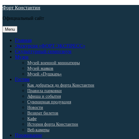
Skip
Форт Константин
to
Официальный сайт
content
Menu
Главная
Экскурсия «ФОРТ ЭКСПРЕСС»
Скульптурный симпозиум
Музеи
Музей военной миниатюры
Музей маяков
Музей «Пушкарь»
Гостям
Как добраться до форта Константин
Правила парковки
Афиша и события
Сувенирная продукция
Новости
Возврат билетов
Кафе
История форта Константин
Веб-камеры
Проживание