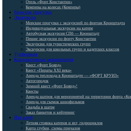
Отель «Форт Константин»
Кемперы на колесах (Кемперы)
Морские прогулки
Экскурсии
Морские прогулки с экскурсией по фортам Кронштадта
Индивидуальные экскурсии на катере
Автобусная экскурсия СПб — Кронштадт
Пешие экскурсии по форту Константин
Экскурсии для туристических групп
Экскурсии для школьных групп и кадетских классов
Турфирмам
Корпоративные мероприятия
Квест «Форт Боярд»
Квест «Пираты XXI века»
Аренда теплохода в Кронштадте — «ФОРТ КРУИЗ»
Автогородок
Зимний квест «Форт Боярд»!
Квесты
Аренда шатров для мероприятий на территории форта «Ко
Аренда для съемок кинофильмов
Свадьба в шатре
Заказ банкетов и кейтеринг
Яхт-клуб
Летняя стоянка катеров и яхт, гидроциклов
Карта глубин, схемы причалов