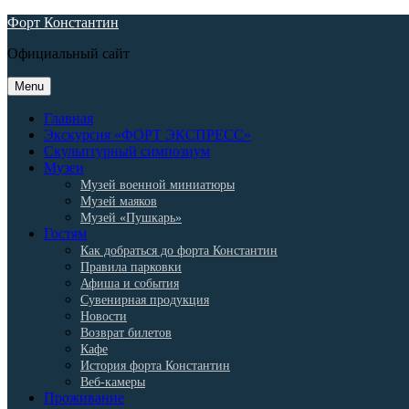
Skip
Форт Константин
to
Официальный сайт
content
Menu
Главная
Экскурсия «ФОРТ ЭКСПРЕСС»
Скульптурный симпозиум
Музеи
Музей военной миниатюры
Музей маяков
Музей «Пушкарь»
Гостям
Как добраться до форта Константин
Правила парковки
Афиша и события
Сувенирная продукция
Новости
Возврат билетов
Кафе
История форта Константин
Веб-камеры
Проживание