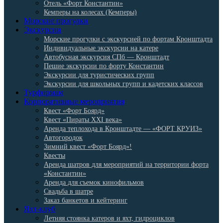
Отель «Форт Константин»
Кемперы на колесах (Кемперы)
Морские прогулки
Экскурсии
Морские прогулки с экскурсией по фортам Кронштадта
Индивидуальные экскурсии на катере
Автобусная экскурсия СПб — Кронштадт
Пешие экскурсии по форту Константин
Экскурсии для туристических групп
Экскурсии для школьных групп и кадетских классов
Турфирмам
Корпоративные мероприятия
Квест «Форт Боярд»
Квест «Пираты XXI века»
Аренда теплохода в Кронштадте — «ФОРТ КРУИЗ»
Автогородок
Зимний квест «Форт Боярд»!
Квесты
Аренда шатров для мероприятий на территории форта
«Константин»
Аренда для съемок кинофильмов
Свадьба в шатре
Заказ банкетов и кейтеринг
Яхт-клуб
Летняя стоянка катеров и яхт, гидроциклов