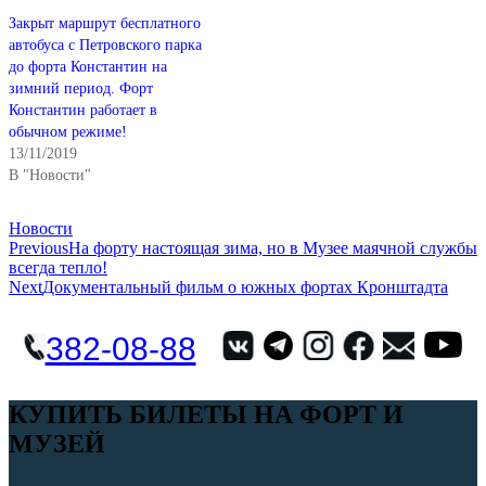
Закрыт маршрут бесплатного
автобуса с Петровского парка
до форта Константин на
зимний период. Форт
Константин работает в
обычном режиме!
13/11/2019
В "Новости"
Categories
Новости
Навигация
Previous
На форту настоящая зима, но в Музее маячной службы
всегда тепло!
по
Next
Документальный фильм о южных фортах Кронштадта
записям
382-08-88
КУПИТЬ БИЛЕТЫ НА ФОРТ И
МУЗЕЙ