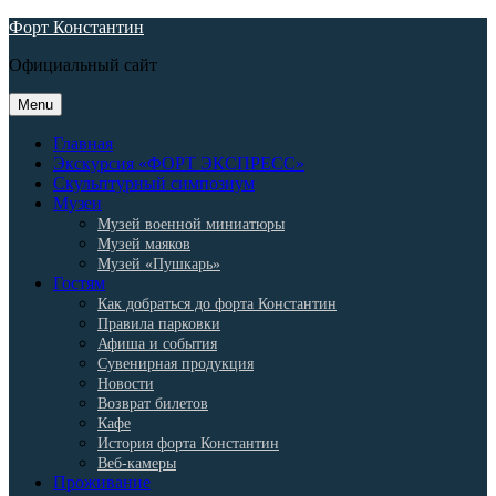
Skip
Форт Константин
to
Официальный сайт
content
Menu
Главная
Экскурсия «ФОРТ ЭКСПРЕСС»
Скульптурный симпозиум
Музеи
Музей военной миниатюры
Музей маяков
Музей «Пушкарь»
Гостям
Как добраться до форта Константин
Правила парковки
Афиша и события
Сувенирная продукция
Новости
Возврат билетов
Кафе
История форта Константин
Веб-камеры
Проживание