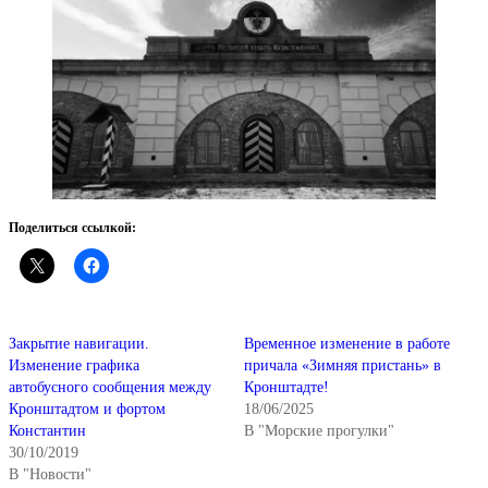
Поделиться ссылкой:
Закрытие навигации.
Временное изменение в работе
Изменение графика
причала «Зимняя пристань» в
автобусного сообщения между
Кронштадте!
Кронштадтом и фортом
18/06/2025
Константин
В "Морские прогулки"
30/10/2019
В "Новости"