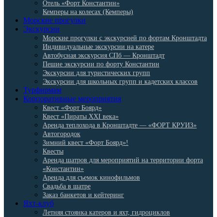
Отель «Форт Константин»
Кемперы на колесах (Кемперы)
Морские прогулки
Экскурсии
Морские прогулки с экскурсией по фортам Кронштадта
Индивидуальные экскурсии на катере
Автобусная экскурсия СПб — Кронштадт
Пешие экскурсии по форту Константин
Экскурсии для туристических групп
Экскурсии для школьных групп и кадетских классов
Турфирмам
Корпоративные мероприятия
Квест «Форт Боярд»
Квест «Пираты XXI века»
Аренда теплохода в Кронштадте — «ФОРТ КРУИЗ»
Автогородок
Зимний квест «Форт Боярд»!
Квесты
Аренда шатров для мероприятий на территории форта
«Константин»
Аренда для съемок кинофильмов
Свадьба в шатре
Заказ банкетов и кейтеринг
Яхт-клуб
Летняя стоянка катеров и яхт, гидроциклов