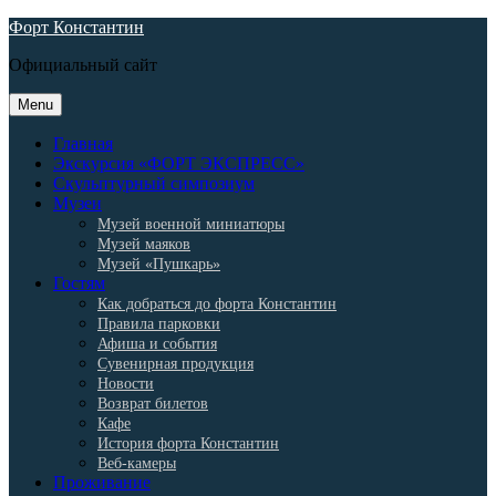
Skip
Форт Константин
to
Официальный сайт
content
Menu
Главная
Экскурсия «ФОРТ ЭКСПРЕСС»
Скульптурный симпозиум
Музеи
Музей военной миниатюры
Музей маяков
Музей «Пушкарь»
Гостям
Как добраться до форта Константин
Правила парковки
Афиша и события
Сувенирная продукция
Новости
Возврат билетов
Кафе
История форта Константин
Веб-камеры
Проживание