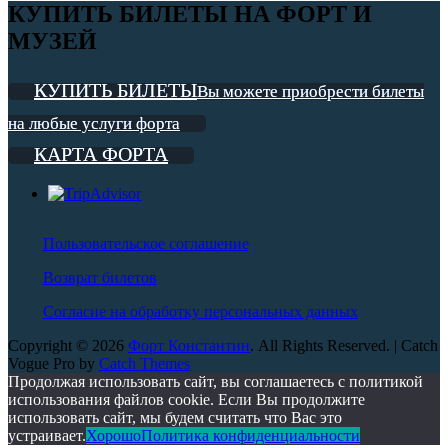
КУПИТЬ БИЛЕТЫ НА ФОРТ И
МУЗЕЙ
КУПИТЬ БИЛЕТЫ
Вы можете приобрести билеты
на любые услуги форта
КАРТА ФОРТА
Пользовательское соглашение
Возврат билетов
Согласие на обработку персональных данных
Copyright © 2026
Форт Константин
. All Rights Reserved. | Catch
Vogue Pro by
Catch Themes
Scroll
Продолжая использовать сайт, вы соглашаетесь с политикой
Up
использования файлов cookie. Если Вы продолжите
использовать сайт, мы будем считать что Вас это
устраивает.
Хорошо
Политика конфиденциальности