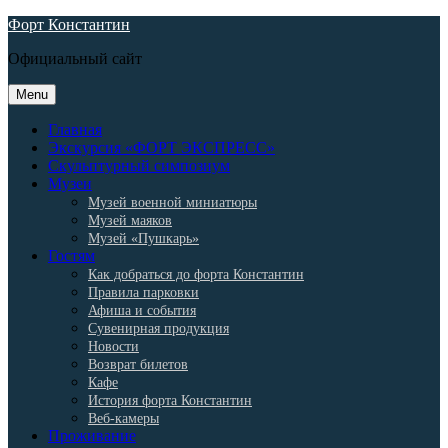
Skip
Форт Константин
to
Официальный сайт
content
Menu
Главная
Экскурсия «ФОРТ ЭКСПРЕСС»
Скульптурный симпозиум
Музеи
Музей военной миниатюры
Музей маяков
Музей «Пушкарь»
Гостям
Как добраться до форта Константин
Правила парковки
Афиша и события
Сувенирная продукция
Новости
Возврат билетов
Кафе
История форта Константин
Веб-камеры
Проживание