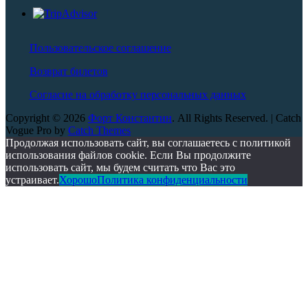
Пользовательское соглашение
Возврат билетов
Согласие на обработку персональных данных
Copyright © 2026
Форт Константин
. All Rights Reserved. | Catch
Vogue Pro by
Catch Themes
Scroll
Продолжая использовать сайт, вы соглашаетесь с политикой
Up
использования файлов cookie. Если Вы продолжите
использовать сайт, мы будем считать что Вас это
устраивает.
Хорошо
Политика конфиденциальности