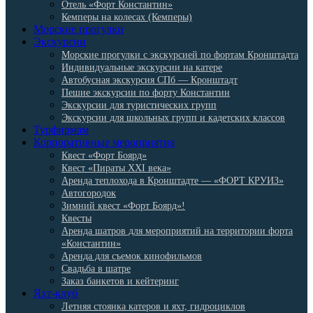
Отель «Форт Константин»
Кемперы на колесах (Кемперы)
Морские прогулки
Экскурсии
Морские прогулки с экскурсией по фортам Кронштадта
Индивидуальные экскурсии на катере
Автобусная экскурсия СПб — Кронштадт
Пешие экскурсии по форту Константин
Экскурсии для туристических групп
Экскурсии для школьных групп и кадетских классов
Турфирмам
Корпоративные мероприятия
Квест «Форт Боярд»
Квест «Пираты XXI века»
Аренда теплохода в Кронштадте — «ФОРТ КРУИЗ»
Автогородок
Зимний квест «Форт Боярд»!
Квесты
Аренда шатров для мероприятий на территории форта
«Константин»
Аренда для съемок кинофильмов
Свадьба в шатре
Заказ банкетов и кейтеринг
Яхт-клуб
Летняя стоянка катеров и яхт, гидроциклов