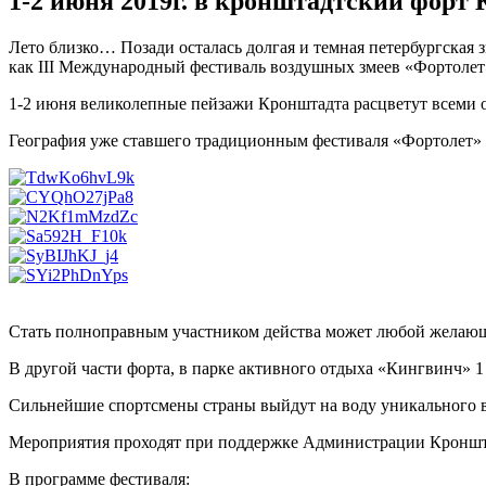
1-2 июня 2019г. в кронштадтский форт 
Лето близко… Позади осталась долгая и темная петербургская з
как III Международный фестиваль воздушных змеев «Фортолет»
1-2 июня великолепные пейзажи Кронштадта расцветут всеми 
География уже ставшего традиционным фестиваля «Фортолет» в 
Стать полноправным участником действа может любой желаю
В другой части форта, в парке активного отдыха «Кингвинч»
Сильнейшие спортсмены страны выйдут на воду уникального ве
Мероприятия проходят при поддержке Администрации Кроншта
В программе фестиваля: