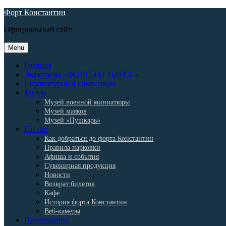
Skip
Форт Константин
to
Официальный сайт
content
Menu
Главная
Экскурсия «ФОРТ ЭКСПРЕСС»
Скульптурный симпозиум
Музеи
Музей военной миниатюры
Музей маяков
Музей «Пушкарь»
Гостям
Как добраться до форта Константин
Правила парковки
Афиша и события
Сувенирная продукция
Новости
Возврат билетов
Кафе
История форта Константин
Веб-камеры
Проживание