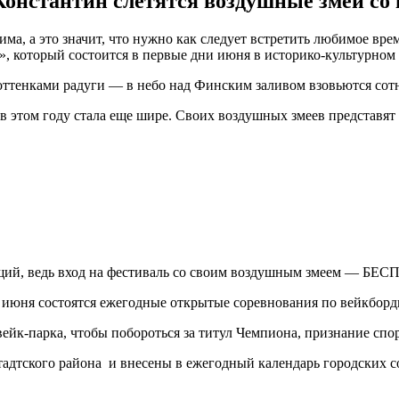
Константин слетятся воздушные змеи со
има, а это значит, что нужно как следует встретить любимое вре
, который состоится в первые дни июня в историко-культурном
оттенками радуги — в небо над Финским заливом взовьются сот
этом году стала еще шире. Своих воздушных змеев представят г
щий, ведь вход на фестиваль со своим воздушным змеем — Б
 1 июня состоятся ежегодные открытые соревнования по вейкбо
йк-парка, чтобы побороться за титул Чемпиона, признание спо
дтского района и внесены в ежегодный календарь городских с