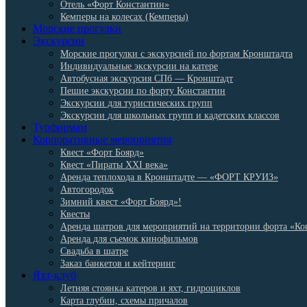
Отель «Форт Константин»
Кемперы на колесах (Кемперы)
Морские прогулки
Экскурсии
Морские прогулки с экскурсией по фортам Кронштадта
Индивидуальные экскурсии на катере
Автобусная экскурсия СПб — Кронштадт
Пешие экскурсии по форту Константин
Экскурсии для туристических групп
Экскурсии для школьных групп и кадетских классов
Турфирмам
Корпоративные мероприятия
Квест «Форт Боярд»
Квест «Пираты XXI века»
Аренда теплохода в Кронштадте — «ФОРТ КРУИЗ»
Автогородок
Зимний квест «Форт Боярд»!
Квесты
Аренда шатров для мероприятий на территории форта «Ко
Аренда для съемок кинофильмов
Свадьба в шатре
Заказ банкетов и кейтеринг
Яхт-клуб
Летняя стоянка катеров и яхт, гидроциклов
Карта глубин, схемы причалов