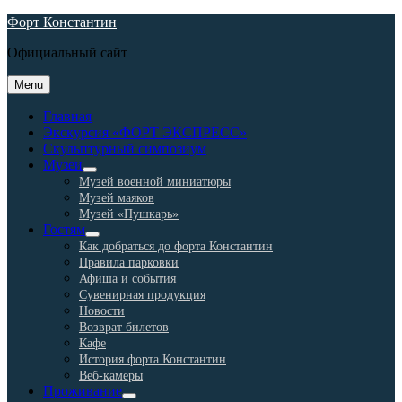
Skip
Форт Константин
to
Официальный сайт
content
Menu
Главная
Экскурсия «ФОРТ ЭКСПРЕСС»
Скульптурный симпозиум
Музеи
expand
Музей военной миниатюры
child
Музей маяков
menu
Музей «Пушкарь»
Гостям
expand
Как добраться до форта Константин
child
Правила парковки
menu
Афиша и события
Сувенирная продукция
Новости
Возврат билетов
Кафе
История форта Константин
Веб-камеры
Проживание
expand