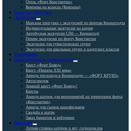
Отель «Форт Константин»
child
Кемперы на колесах (Кемперы)
menu
Морские прогулки
Экскурсии
expand
Морские прогулки с экскурсией по фортам Кронштадта
child
Индивидуальные экскурсии на катере
menu
Автобусная экскурсия СПб — Кронштадт
Пешие экскурсии по форту Константин
Экскурсии для туристических групп
Экскурсии для школьных групп и кадетских классов
Турфирмам
Корпоративные мероприятия
expand
Квест «Форт Боярд»
child
Квест «Пираты XXI века»
menu
Аренда теплохода в Кронштадте — «ФОРТ КРУИЗ»
Автогородок
Зимний квест «Форт Боярд»!
Квесты
Аренда шатров для мероприятий на территории форта
«Константин»
Аренда для съемок кинофильмов
Свадьба в шатре
Заказ банкетов и кейтеринг
Яхт-клуб
expand
Летняя стоянка катеров и яхт, гидроциклов
child