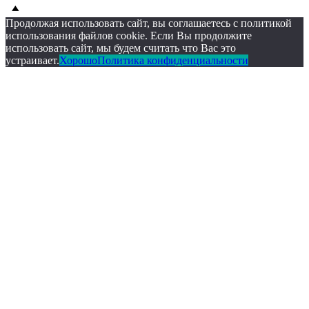
Scroll
Scroll
Up
Up
Продолжая использовать сайт, вы соглашаетесь с политикой
использования файлов cookie. Если Вы продолжите
использовать сайт, мы будем считать что Вас это
устраивает.
Хорошо
Политика конфиденциальности