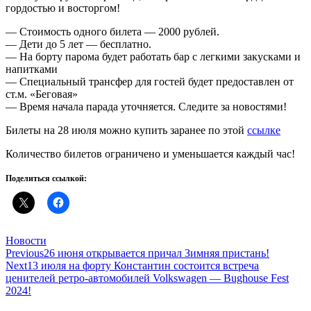
гордостью и восторгом!
— Стоимость одного билета — 2000 рублей.
— Дети до 5 лет — бесплатно.
— На борту парома будет работать бар с легкими закусками и
напитками
— Специальный трансфер для гостей будет предоставлен от
ст.м. «Беговая»
— Время начала парада уточняется. Следите за новостями!
Билеты на 28 июля можно купить заранее по этой
ссылке
Количество билетов ограничено и уменьшается каждый час!
Поделиться ссылкой:
Categories
Новости
Навигация
Previous
26 июня открывается причал Зимняя пристань!
Next
13 июля на форту Константин состоится встреча
по
ценителей ретро-автомобилей Volkswagen — Bughouse Fest
записям
2024!