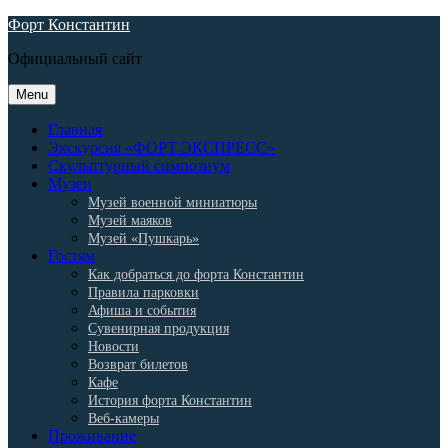
Skip
Форт Константин
to
Официальный сайт
content
Menu
Главная
Экскурсия «ФОРТ ЭКСПРЕСС»
Скульптурный симпозиум
Музеи
Музей военной миниатюры
Музей маяков
Музей «Пушкарь»
Гостям
Как добраться до форта Константин
Правила парковки
Афиша и события
Сувенирная продукция
Новости
Возврат билетов
Кафе
История форта Константин
Веб-камеры
Проживание