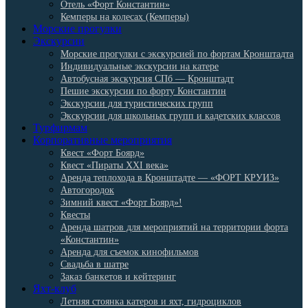
Отель «Форт Константин»
Кемперы на колесах (Кемперы)
Морские прогулки
Экскурсии
Морские прогулки с экскурсией по фортам Кронштадта
Индивидуальные экскурсии на катере
Автобусная экскурсия СПб — Кронштадт
Пешие экскурсии по форту Константин
Экскурсии для туристических групп
Экскурсии для школьных групп и кадетских классов
Турфирмам
Корпоративные мероприятия
Квест «Форт Боярд»
Квест «Пираты XXI века»
Аренда теплохода в Кронштадте — «ФОРТ КРУИЗ»
Автогородок
Зимний квест «Форт Боярд»!
Квесты
Аренда шатров для мероприятий на территории форта
«Константин»
Аренда для съемок кинофильмов
Свадьба в шатре
Заказ банкетов и кейтеринг
Яхт-клуб
Летняя стоянка катеров и яхт, гидроциклов