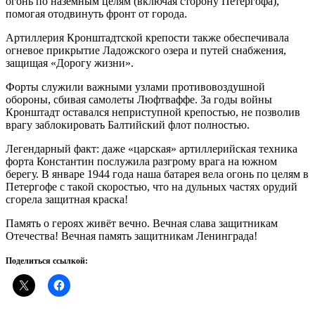
огонь по наземным целям (включая сторону Петергофа),
помогая отодвинуть фронт от города.
Артиллерия Кронштадтской крепости также обеспечивала
огневое прикрытие Ладожского озера и путей снабжения,
защищая «Дорогу жизни».
Форты служили важными узлами противовоздушной
обороны, сбивая самолеты Люфтваффе. За годы войны
Кронштадт оставался неприступной крепостью, не позволив
врагу заблокировать Балтийский флот полностью.
Легендарный факт: даже «царская» артиллерийская техника
форта Константин послужила разгрому врага на южном
берегу. В январе 1944 года наша батарея вела огонь по целям в
Петергофе с такой скоростью, что на дульных частях орудий
сгорела защитная краска!
Память о героях живёт вечно. Вечная слава защитникам
Отечества! Вечная память защитникам Ленинграда!
Поделиться ссылкой: