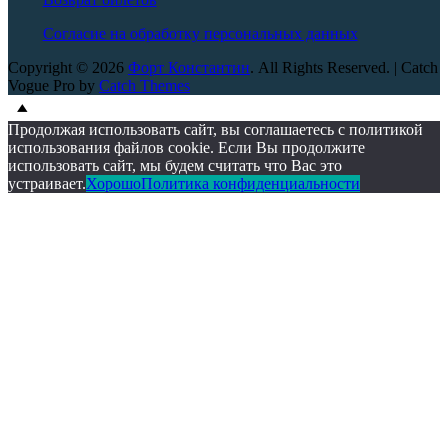
Согласие на обработку персональных данных
Copyright © 2026
Форт Константин
. All Rights Reserved. | Catch
Vogue Pro by
Catch Themes
Scroll
Scroll
Up
Up
Продолжая использовать сайт, вы соглашаетесь с политикой
использования файлов cookie. Если Вы продолжите
использовать сайт, мы будем считать что Вас это
устраивает.
Хорошо
Политика конфиденциальности