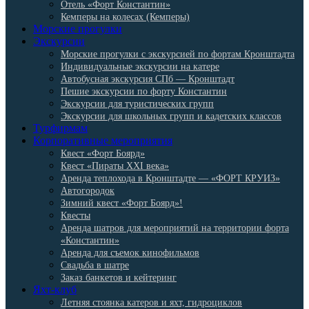
Отель «Форт Константин»
Кемперы на колесах (Кемперы)
Морские прогулки
Экскурсии
Морские прогулки с экскурсией по фортам Кронштадта
Индивидуальные экскурсии на катере
Автобусная экскурсия СПб — Кронштадт
Пешие экскурсии по форту Константин
Экскурсии для туристических групп
Экскурсии для школьных групп и кадетских классов
Турфирмам
Корпоративные мероприятия
Квест «Форт Боярд»
Квест «Пираты XXI века»
Аренда теплохода в Кронштадте — «ФОРТ КРУИЗ»
Автогородок
Зимний квест «Форт Боярд»!
Квесты
Аренда шатров для мероприятий на территории форта
«Константин»
Аренда для съемок кинофильмов
Свадьба в шатре
Заказ банкетов и кейтеринг
Яхт-клуб
Летняя стоянка катеров и яхт, гидроциклов