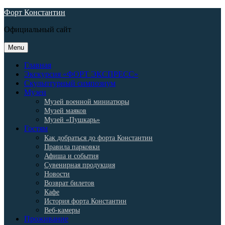
Skip
Форт Константин
to
Официальный сайт
content
Menu
Главная
Экскурсия «ФОРТ ЭКСПРЕСС»
Скульптурный симпозиум
Музеи
Музей военной миниатюры
Музей маяков
Музей «Пушкарь»
Гостям
Как добраться до форта Константин
Правила парковки
Афиша и события
Сувенирная продукция
Новости
Возврат билетов
Кафе
История форта Константин
Веб-камеры
Проживание