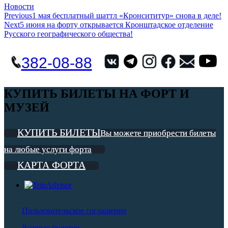
Categories
Новости
Навигация
Previous
1 мая бесплатный шаттл «Кронсититур» снова в деле!
Next
5 июня на форту открывается Кронштадское отделение
по
Русского географического общества!
записям
382-08-88
КУПИТЬ БИЛЕТЫ НА ФОРТ И
МУЗЕЙ
КУПИТЬ БИЛЕТЫ
Вы можете приобрести билеты
на любые услуги форта
КАРТА ФОРТА
Пользовательское соглашение
Возврат билетов