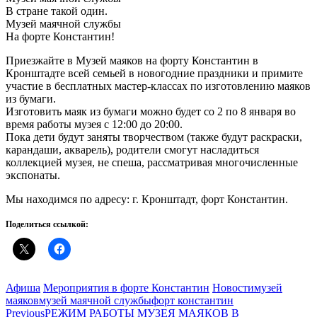
В стране такой один.
Музей маячной службы
На форте Константин!
Приезжайте в Музей маяков на форту Константин в
Кронштадте всей семьей в новогодние праздники и примите
участие в бесплатных мастер-классах по изготовлению маяков
из бумаги.
Изготовить маяк из бумаги можно будет со 2 по 8 января во
время работы музея с 12:00 до 20:00.
Пока дети будут заняты творчеством (также будут раскраски,
карандаши, акварель), родители смогут насладиться
коллекцией музея, не спеша, рассматривая многочисленные
экспонаты.
Мы находимся по адресу: г. Кронштадт, форт Константин.
Поделиться ссылкой:
Categories
Tags
Афиша
Мероприятия в форте Константин
Новости
музей
маяков
музей маячной службы
форт константин
Навигация
Previous
РЕЖИМ РАБОТЫ МУЗЕЯ МАЯКОВ В