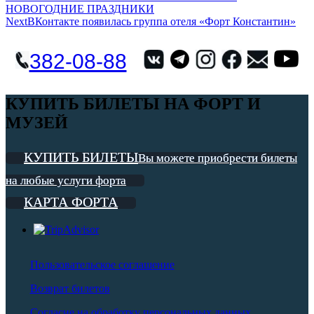
НОВОГОДНИЕ ПРАЗДНИКИ
по
Next
ВКонтакте появилась группа отеля «Форт Константин»
записям
382-08-88
КУПИТЬ БИЛЕТЫ НА ФОРТ И
МУЗЕЙ
КУПИТЬ БИЛЕТЫ
Вы можете приобрести билеты
на любые услуги форта
КАРТА ФОРТА
Пользовательское соглашение
Возврат билетов
Согласие на обработку персональных данных