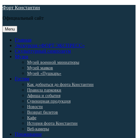
Skip
Форт Константин
to
Официальный сайт
content
Menu
Главная
Экскурсия «ФОРТ ЭКСПРЕСС»
Скульптурный симпозиум
Музеи
Музей военной миниатюры
Музей маяков
Музей «Пушкарь»
Гостям
Как добраться до форта Константин
Правила парковки
Афиша и события
Сувенирная продукция
Новости
Возврат билетов
Кафе
История форта Константин
Веб-камеры
Проживание