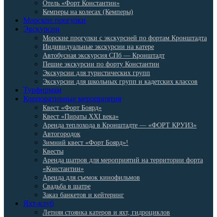
Отель «Форт Константин»
Кемперы на колесах (Кемперы)
Морские прогулки
Экскурсии
Морские прогулки с экскурсией по фортам Кронштадта
Индивидуальные экскурсии на катере
Автобусная экскурсия СПб — Кронштадт
Пешие экскурсии по форту Константин
Экскурсии для туристических групп
Экскурсии для школьных групп и кадетских классов
Турфирмам
Корпоративные мероприятия
Квест «Форт Боярд»
Квест «Пираты XXI века»
Аренда теплохода в Кронштадте — «ФОРТ КРУИЗ»
Автогородок
Зимний квест «Форт Боярд»!
Квесты
Аренда шатров для мероприятий на территории форта
«Константин»
Аренда для съемок кинофильмов
Свадьба в шатре
Заказ банкетов и кейтеринг
Яхт-клуб
Летняя стоянка катеров и яхт, гидроциклов