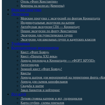
Отель «Форт Константин»
Кемперы на колесах (Кемперы)
Морские прогулки
Экскурсии
Морские прогулки с экскурсией по фортам Кронштадта
Индивидуальные экскурсии на катере
Автобусная экскурсия СПб — Кронштадт
Пешие экскурсии по форту Константин
Экскурсии для туристических групп
Экскурсии для школьных групп и кадетских классов
Турфирмам
Корпоративные мероприятия
Квест «Форт Боярд»
Квест «Пираты XXI века»
Аренда теплохода в Кронштадте — «ФОРТ КРУИЗ»
Автогородок
Зимний квест «Форт Боярд»!
Квесты
Аренда шатров для мероприятий на территории форта «Ко
Аренда для съемок кинофильмов
Свадьба в шатре
Заказ банкетов и кейтеринг
Яхт-клуб
Летняя стоянка катеров и яхт, гидроциклов
Карта глубин, схемы причалов