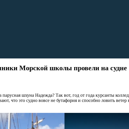
ики Морской школы провели на судне 
а парусная шхуна Надежда? Так вот, год от года курсанты кол
т, что это судно вовсе не бутафория и способно ловить ветер в