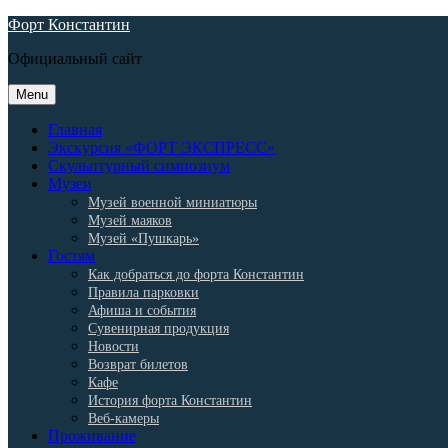
Skip
Форт Константин
to
Официальный сайт
content
Menu
Главная
Экскурсия «ФОРТ ЭКСПРЕСС»
Скульптурный симпозиум
Музеи
Музей военной миниатюры
Музей маяков
Музей «Пушкарь»
Гостям
Как добраться до форта Константин
Правила парковки
Афиша и события
Сувенирная продукция
Новости
Возврат билетов
Кафе
История форта Константин
Веб-камеры
Проживание