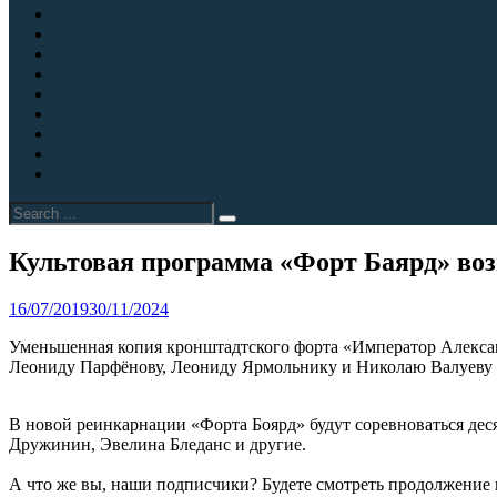
(кейтеринг)
в
Согласие
шатре
на
Спасибо
на
обработку
за
Счёт
берегу
персональных
покупку
успешно
Форт
Финского
данных
билета
оплачен
Константин
Экскурсии
залива
бесплатно
в
Экскурсии
предоставит
Кронштадте
в
Экскурсии
помещения
для
Кронштадте
для
Экскурсия
для
школьных
на
туристических
в
Экспозиция
реализации
групп
форту
групп
Кронштадт
«Привидения
Search
музейно-
и
«Константин»
с
форта
for:
экспозиционных
кадетских
посещением
«Константин»
проектов
классов
форта
Site
Культовая программа «Форт Баярд» воз
Константин
Overlay
и
By
danilov
16/07/2019
30/11/2024
музея
маяков
Уменьшенная копия кронштадтского форта «Император Александр
Леониду Парфёнову, Леониду Ярмольнику и Николаю Валуеву д
В новой реинкарнации «Форта Боярд» будут соревноваться деся
Дружинин, Эвелина Бледанс и другие.
А что же вы, наши подписчики? Будете смотреть продолжение 