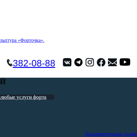
льптура «Форточка».
382-08-88
ЕЙ
 любые услуги форта
Пользовательское согла