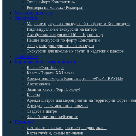
Отель «Форт Константин»
Кемперы на колесах (Кемперы)
Морские прогулки
Экскурсии
Морские прогулки с экскурсией по фортам Кронштадта
Индивидуальные экскурсии на катере
Автобусная экскурсия СПб — Кронштадт
Пешие экскурсии по форту Константин
Экскурсии для туристических групп
Экскурсии для школьных групп и кадетских классов
Турфирмам
Корпоративные мероприятия
Квест «Форт Боярд»
Квест «Пираты XXI века»
Аренда теплохода в Кронштадте — «ФОРТ КРУИЗ»
Автогородок
Зимний квест «Форт Боярд»!
Квесты
Аренда шатров для мероприятий на территории форта «Ко
Аренда для съемок кинофильмов
Свадьба в шатре
Заказ банкетов и кейтеринг
Яхт-клуб
Летняя стоянка катеров и яхт, гидроциклов
Карта глубин, схемы причалов