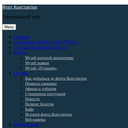
Skip
Форт Константин
to
Официальный сайт
content
Menu
Главная
Экскурсия «ФОРТ ЭКСПРЕСС»
Скульптурный симпозиум
Музеи
Музей военной миниатюры
Музей маяков
Музей «Пушкарь»
Гостям
Как добраться до форта Константин
Правила парковки
Афиша и события
Сувенирная продукция
Новости
Возврат билетов
Кафе
История форта Константин
Веб-камеры
Проживание