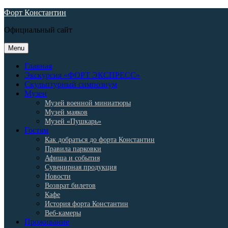
Skip
Форт Константин
to
Официальный сайт
content
Menu
Главная
Экскурсия «ФОРТ ЭКСПРЕСС»
Скульптурный симпозиум
Музеи
Музей военной миниатюры
Музей маяков
Музей «Пушкарь»
Гостям
Как добраться до форта Константин
Правила парковки
Афиша и события
Сувенирная продукция
Новости
Возврат билетов
Кафе
История форта Константин
Веб-камеры
Проживание