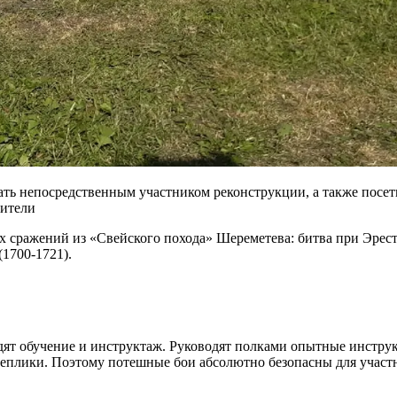
тать непосредственным участником реконструкции, а также посе
дители
х сражений из «Свейского похода» Шереметева: битва при Эрестф
1700-1721).
ят обучение и инструктаж. Руководят полками опытные инструк
плики. Поэтому потешные бои абсолютно безопасны для участник