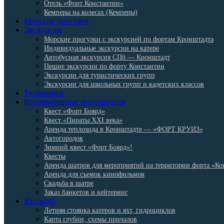
Отель «Форт Константин»
Кемперы на колесах (Кемперы)
Морские прогулки
Экскурсии
Морские прогулки с экскурсией по фортам Кронштадта
Индивидуальные экскурсии на катере
Автобусная экскурсия СПб — Кронштадт
Пешие экскурсии по форту Константин
Экскурсии для туристических групп
Экскурсии для школьных групп и кадетских классов
Турфирмам
Корпоративные мероприятия
Квест «Форт Боярд»
Квест «Пираты XXI века»
Аренда теплохода в Кронштадте — «ФОРТ КРУИЗ»
Автогородок
Зимний квест «Форт Боярд»!
Квесты
Аренда шатров для мероприятий на территории форта «Ко
Аренда для съемок кинофильмов
Свадьба в шатре
Заказ банкетов и кейтеринг
Яхт-клуб
Летняя стоянка катеров и яхт, гидроциклов
Карта глубин, схемы причалов