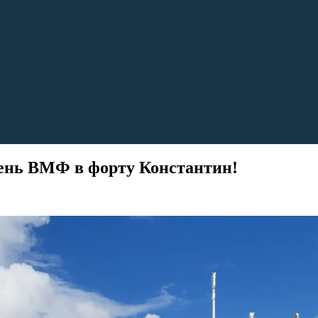
день ВМФ в форту Константин!